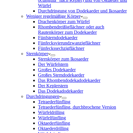
octangula“ nach Kepler) und von Oktaeder und
Würfel
Durchdringung von Dodekaeder und Ikosaeder
Weniger regelmäßige Körper
Drachenkörper zum Würfel
Rhombendreißigflächner oder auch
Rautenkörper zum Dodekaeder
Fünfsterndodekaeder
Fünfecksvierundzwanzigflächner
Fünfeckssechzigflächner
Sternkörper
Sternkörper zum Ikosaeder
Der Würfelstern
Großes Dodekaeder
Großes Sterndodekaeder
Das Rhombendodekadodekaeder
Der Keplerstern
Das Dodekadodekaeder
Durchdringungen
Tetraederfünfling
Tetraederfünfling, durchbrochene Version
Würfeldrilling
Würfelfünfling
Oktaederfünfling
Oktaederdrilling