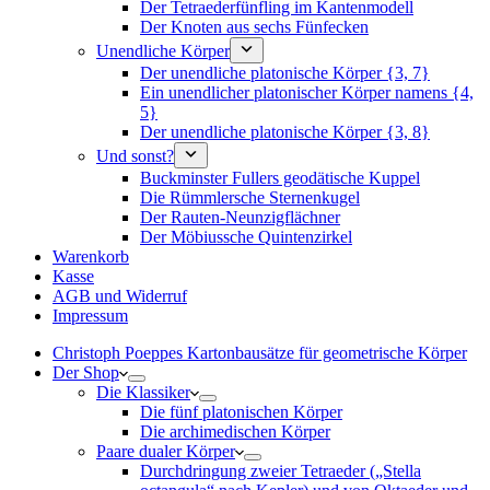
Der Tetraederfünfling im Kantenmodell
Der Knoten aus sechs Fünfecken
Unendliche Körper
Der unendliche platonische Körper {3, 7}
Ein unendlicher platonischer Körper namens {4,
5}
Der unendliche platonische Körper {3, 8}
Und sonst?
Buckminster Fullers geodätische Kuppel
Die Rümmlersche Sternenkugel
Der Rauten-Neunzigflächner
Der Möbiussche Quintenzirkel
Warenkorb
Kasse
AGB und Widerruf
Impressum
Christoph Poeppes Kartonbausätze für geometrische Körper
Der Shop
Die Klassiker
Die fünf platonischen Körper
Die archimedischen Körper
Paare dualer Körper
Durchdringung zweier Tetraeder („Stella