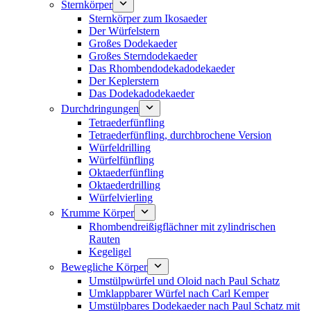
Sternkörper
Sternkörper zum Ikosaeder
Der Würfelstern
Großes Dodekaeder
Großes Sterndodekaeder
Das Rhombendodekadodekaeder
Der Keplerstern
Das Dodekadodekaeder
Durchdringungen
Tetraederfünfling
Tetraederfünfling, durchbrochene Version
Würfeldrilling
Würfelfünfling
Oktaederfünfling
Oktaederdrilling
Würfelvierling
Krumme Körper
Rhombendreißigflächner mit zylindrischen
Rauten
Kegeligel
Bewegliche Körper
Umstülpwürfel und Oloid nach Paul Schatz
Umklappbarer Würfel nach Carl Kemper
Umstülpbares Dodekaeder nach Paul Schatz mit