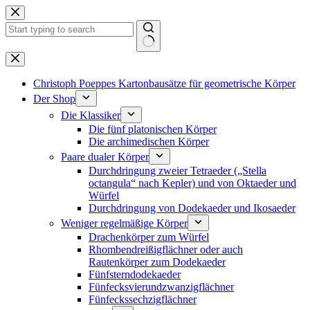
Zum
Inhalt
springen
Keine
Ergebnisse
Christoph Poeppes Kartonbausätze für geometrische Körper
Der Shop
Die Klassiker
Die fünf platonischen Körper
Die archimedischen Körper
Paare dualer Körper
Durchdringung zweier Tetraeder („Stella
octangula“ nach Kepler) und von Oktaeder und
Würfel
Durchdringung von Dodekaeder und Ikosaeder
Weniger regelmäßige Körper
Drachenkörper zum Würfel
Rhombendreißigflächner oder auch
Rautenkörper zum Dodekaeder
Fünfsterndodekaeder
Fünfecksvierundzwanzigflächner
Fünfeckssechzigflächner