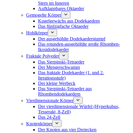
Stern im Inneren
Aufklappbares Oktaeder
Gemogelte Körper
Kugelgewächs aus Dodekaedern
Das fünfzigfache Oktaeder
Hohlkörper
Der ausgehöhlte Dodekaederstumpf
Das rotunden-ausgehöhlte große Rhomben-
Ikosidodekaeder
Fraktale Polyeder
Das Sierpinski-Tetraeder
Der Mengerschwamm
Das fraktale Dodekaeder (1. und 2.
Iterationsstufe)
Der kleine Werbeck
Das Sierpinski-Tetraeder aus
Rhombendodekaedern
Vierdimensionale Körper
Der vierdimensionale Würfel (Hyperkubus,
Tesserakt, 8-Zell)
Das 24-Zell
Knotenkörper
Der Knoten aus vier Dreiecken