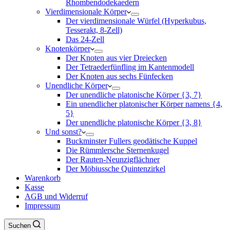
Rhombendodekaedern
Vierdimensionale Körper
Der vierdimensionale Würfel (Hyperkubus,
Tesserakt, 8-Zell)
Das 24-Zell
Knotenkörper
Der Knoten aus vier Dreiecken
Der Tetraederfünfling im Kantenmodell
Der Knoten aus sechs Fünfecken
Unendliche Körper
Der unendliche platonische Körper {3, 7}
Ein unendlicher platonischer Körper namens {4,
5}
Der unendliche platonische Körper {3, 8}
Und sonst?
Buckminster Fullers geodätische Kuppel
Die Rümmlersche Sternenkugel
Der Rauten-Neunzigflächner
Der Möbiussche Quintenzirkel
Warenkorb
Kasse
AGB und Widerruf
Impressum
Suchen