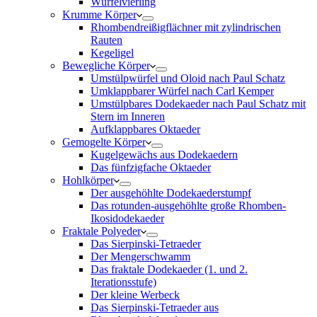
Würfelvierling
Krumme Körper
Rhombendreißigflächner mit zylindrischen
Rauten
Kegeligel
Bewegliche Körper
Umstülpwürfel und Oloid nach Paul Schatz
Umklappbarer Würfel nach Carl Kemper
Umstülpbares Dodekaeder nach Paul Schatz mit
Stern im Inneren
Aufklappbares Oktaeder
Gemogelte Körper
Kugelgewächs aus Dodekaedern
Das fünfzigfache Oktaeder
Hohlkörper
Der ausgehöhlte Dodekaederstumpf
Das rotunden-ausgehöhlte große Rhomben-
Ikosidodekaeder
Fraktale Polyeder
Das Sierpinski-Tetraeder
Der Mengerschwamm
Das fraktale Dodekaeder (1. und 2.
Iterationsstufe)
Der kleine Werbeck
Das Sierpinski-Tetraeder aus