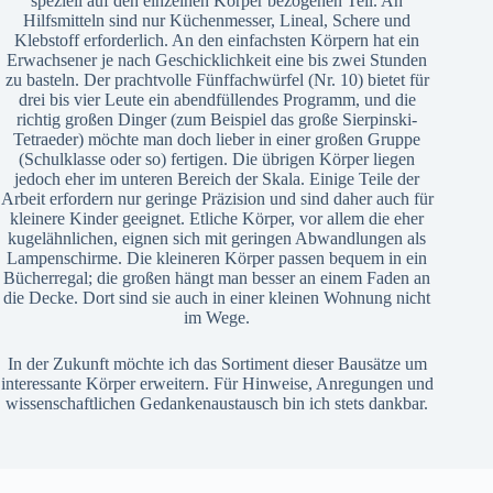
speziell auf den einzelnen Körper bezogenen Teil. An
Hilfsmitteln sind nur Küchenmesser, Lineal, Schere und
Klebstoff erforderlich. An den einfachsten Körpern hat ein
Erwachsener je nach Geschicklichkeit eine bis zwei Stunden
zu basteln. Der prachtvolle Fünffachwürfel (Nr. 10) bietet für
drei bis vier Leute ein abendfüllendes Programm, und die
richtig großen Dinger (zum Beispiel das große Sierpinski-
Tetraeder) möchte man doch lieber in einer großen Gruppe
(Schulklasse oder so) fertigen. Die übrigen Körper liegen
jedoch eher im unteren Bereich der Skala. Einige Teile der
Arbeit erfordern nur geringe Präzision und sind daher auch für
kleinere Kinder geeignet. Etliche Körper, vor allem die eher
kugelähnlichen, eignen sich mit geringen Abwandlungen als
Lampenschirme. Die kleineren Körper passen bequem in ein
Bücherregal; die großen hängt man besser an einem Faden an
die Decke. Dort sind sie auch in einer kleinen Wohnung nicht
im Wege.
In der Zukunft möchte ich das Sortiment dieser Bausätze um
interessante Körper erweitern. Für Hinweise, Anregungen und
wissenschaftlichen Gedankenaustausch bin ich stets dankbar.