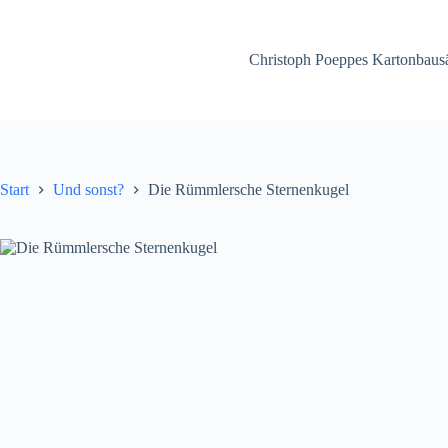
Zum
Inhalt
springen
Christoph Poeppes Kartonbausä
Start
Und sonst?
Die Rümmlersche Sternenkugel