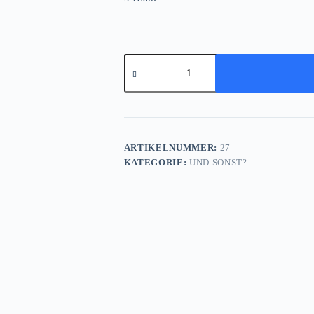
Die
Rümmlersche
Sternenkugel
Menge
ARTIKELNUMMER:
27
KATEGORIE:
UND SONST?