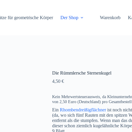
tze für geometrische Körper
Der Shop
Warenkorb
K
Die Rümmlersche Sternenkugel
4,50
€
Kein Mehrwertsteuerausweis, da Kleinunterneh
von 2,50 Euro (Deutschland) pro Gesamtbestel
Ein
Rhombendreißigflächner
ist noch nich
(da, wo sich fünf Rauten mit den spitzen W
entfernt als die stumpfen. Wenn man das du
dieser schon ziemlich kugelähnliche Körpe
9 Blatt.