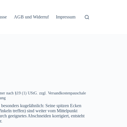
asse
AGB und Widerruf
Impressum
mer nach §19 (1) UStG.
zzgl. Versandkostenpauschale
lung
t besonders kugelähnlich: Seine spitzen Ecken
inkeln treffen) sind weiter vom Mittelpunkt
rch geeignetes Abschneiden korrigiert, entsteht
r.