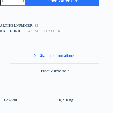
In den Warenkorb
Sierpinski-
Tetraeder
Menge
ARTIKELNUMMER:
33
KATEGORIE:
FRAKTALE POLYEDER
Zusätzliche Informationen
Produktsicherheit
Gewicht
0,210 kg