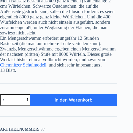
Mein Bausatz besteht aus 400 ganz kleinen (Kantenlänge 2
cm) Würfelchen. Schwarze Quadratchen, die auf die
Außenseite gedruckt sind, sollen die Illusion fördern, es seien
eigentlich 8000 ganz ganz kleine Würfelchen. Und die 400
Würfelchen werden auch nicht einzeln ausgeführt, sondern
zusammengefaßt, unter Weglassung der Flächen, die man
sowieso nicht sieht.
Ein Mengerschwamm erfordert ungefähr 12 Stunden
Bastelzeit (die man auf mehrere Leute verteilen kann).
Zwanzig Mengerschwämme ergeben einen Mengerschwamm
der nächsten (dritten) Stufe mit 8000 Würfeln. Dieses große
Werk ist bisher einmal vollbracht worden, und zwar vom
Chemnitzer Schulmodell
, und sieht sehr imposant aus .
13 Blatt.
Der
In den Warenkorb
Mengerschwamm
Menge
ARTIKELNUMMER:
37