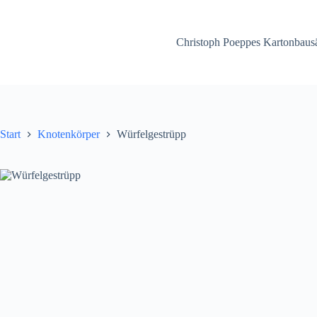
Zum
Inhalt
springen
Christoph Poeppes Kartonbausä
Start
Knotenkörper
Würfelgestrüpp