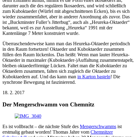
beim Entfalten auftun, nimmt es die Form eines Ikosaeders an,
darunter auch die des regulären Ikosaeders, und wird schließlich
zum Kuboktaeder (Würfel mit abgeschnittenen Ecken), bis es sich
wieder zusammenfaltet, aber in anderer Anordnung als zuvor. Das
ist „Buckminster Fuller’s Jitterbug“, auch als „Heureka-Oktaeder“
bekannt, weil es zur Ausstellung „Heureka“ 1991 mit der
Kantenlänge 7 Meter konstruiert wurde.
Überraschenderweise kann man das Heureka-Oktaeder periodisch
in den Raum fortsetzen! Oktaeder und Kuboktaeder zusammen
füllen den Raum lückenlos. Das heißt: Wenn man lauter Heureka-
Oktaeder in maximaler (Kuboktaeder-)Auffaltung zusammenstapelt,
bleiben oktaederförmige Lücken. Faltet man die Kuboktaeder zu
Oktaedern zusammen, falten sich zugleich die Oktaeder zu
Kuboktaedern auf. Und das kann man
in Karton basteln
! Die
synchrone Bewegung ist faszinierend.
18. 2. 2017
Der Mengerschwamm von Chemnitz
Es ist vollbracht – die nächste Stufe des
Mengerschwamms
ist
erstmalig gebaut worden! Thomas Jahre vom
Chemnitzer