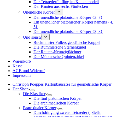
Der Tetraederfünfling im Kantenmodell
Der Knoten aus sechs Fünfecken
Unendliche Körper
Der unendliche platonische Körper {3, 7}
Ein unendlicher platonischer Körper namens {4,
5}
Der unendliche platonische Körper {3, 8}
Und sonst?
Buckminster Fullers geodätische Kuppel
Die Rümmlersche Sternenkugel
Der Rauten-Neunzigflächner
Der Möbiussche Quintenzirkel
Warenkorb
Kasse
AGB und Widerruf
Impressum
Christoph Poeppes Kartonbausätze für geometrische Körper
Der Shop
Die Klassiker
Die fünf platonischen Körper
Die archimedischen Körper
Paare dualer Körper
Durchdringung zweier Tetraeder („Stella