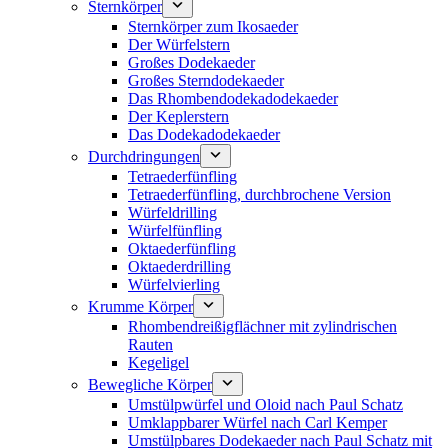
Sternkörper
Sternkörper zum Ikosaeder
Der Würfelstern
Großes Dodekaeder
Großes Sterndodekaeder
Das Rhombendodekadodekaeder
Der Keplerstern
Das Dodekadodekaeder
Durchdringungen
Tetraederfünfling
Tetraederfünfling, durchbrochene Version
Würfeldrilling
Würfelfünfling
Oktaederfünfling
Oktaederdrilling
Würfelvierling
Krumme Körper
Rhombendreißigflächner mit zylindrischen
Rauten
Kegeligel
Bewegliche Körper
Umstülpwürfel und Oloid nach Paul Schatz
Umklappbarer Würfel nach Carl Kemper
Umstülpbares Dodekaeder nach Paul Schatz mit