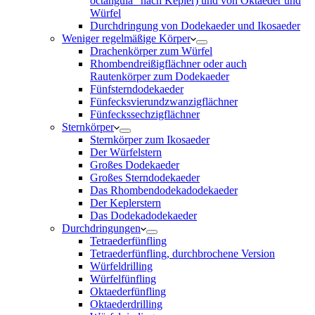
octangula“ nach Kepler) und von Oktaeder und
Würfel
Durchdringung von Dodekaeder und Ikosaeder
Weniger regelmäßige Körper
Drachenkörper zum Würfel
Rhombendreißigflächner oder auch
Rautenkörper zum Dodekaeder
Fünfsterndodekaeder
Fünfecksvierundzwanzigflächner
Fünfeckssechzigflächner
Sternkörper
Sternkörper zum Ikosaeder
Der Würfelstern
Großes Dodekaeder
Großes Sterndodekaeder
Das Rhombendodekadodekaeder
Der Keplerstern
Das Dodekadodekaeder
Durchdringungen
Tetraederfünfling
Tetraederfünfling, durchbrochene Version
Würfeldrilling
Würfelfünfling
Oktaederfünfling
Oktaederdrilling