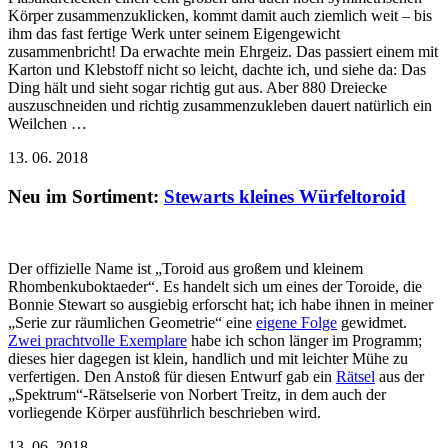
Körper zusammenzuklicken, kommt damit auch ziemlich weit – bis
ihm das fast fertige Werk unter seinem Eigengewicht
zusammenbricht! Da erwachte mein Ehrgeiz. Das passiert einem mit
Karton und Klebstoff nicht so leicht, dachte ich, und siehe da: Das
Ding hält und sieht sogar richtig gut aus. Aber 880 Dreiecke
auszuschneiden und richtig zusammenzukleben dauert natürlich ein
Weilchen …
13. 06. 2018
Neu im Sortiment:
Stewarts kleines Würfeltoroid
Der offizielle Name ist „Toroid aus großem und kleinem
Rhombenkuboktaeder“. Es handelt sich um eines der Toroide, die
Bonnie Stewart so ausgiebig erforscht hat; ich habe ihnen in meiner
„Serie zur räumlichen Geometrie“ eine
eigene Folge
gewidmet.
Zwei prachtvolle Exemplare
habe ich schon länger im Programm;
dieses hier dagegen ist klein, handlich und mit leichter Mühe zu
verfertigen. Den Anstoß für diesen Entwurf gab ein
Rätsel
aus der
„Spektrum“-Rätselserie von Norbert Treitz, in dem auch der
vorliegende Körper ausführlich beschrieben wird.
13. 06. 2018