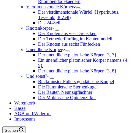
Rhombendodekaedern
Vierdimensionale Körper
Der vierdimensionale Würfel (Hyperkubus,
Tesserakt, 8-Zell)
Das 24-Zell
Knotenkörper
Der Knoten aus vier Dreiecken
Der Tetraederfünfling im Kantenmodell
Der Knoten aus sechs Fünfecken
Unendliche Körper
Der unendliche platonische Körper {3, 7}
Ein unendlicher platonischer Körper namens {4,
5}
Der unendliche platonische Körper {3, 8}
Und sonst?
Buckminster Fullers geodätische Kuppel
Die Rümmlersche Sternenkugel
Der Rauten-Neunzigflächner
Der Möbiussche Quintenzirkel
Warenkorb
Kasse
AGB und Widerruf
Impressum
Suchen