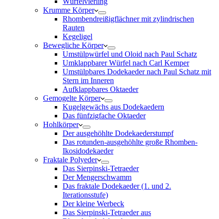
Würfelvierling
Krumme Körper
Rhombendreißigflächner mit zylindrischen
Rauten
Kegeligel
Bewegliche Körper
Umstülpwürfel und Oloid nach Paul Schatz
Umklappbarer Würfel nach Carl Kemper
Umstülpbares Dodekaeder nach Paul Schatz mit
Stern im Inneren
Aufklappbares Oktaeder
Gemogelte Körper
Kugelgewächs aus Dodekaedern
Das fünfzigfache Oktaeder
Hohlkörper
Der ausgehöhlte Dodekaederstumpf
Das rotunden-ausgehöhlte große Rhomben-
Ikosidodekaeder
Fraktale Polyeder
Das Sierpinski-Tetraeder
Der Mengerschwamm
Das fraktale Dodekaeder (1. und 2.
Iterationsstufe)
Der kleine Werbeck
Das Sierpinski-Tetraeder aus