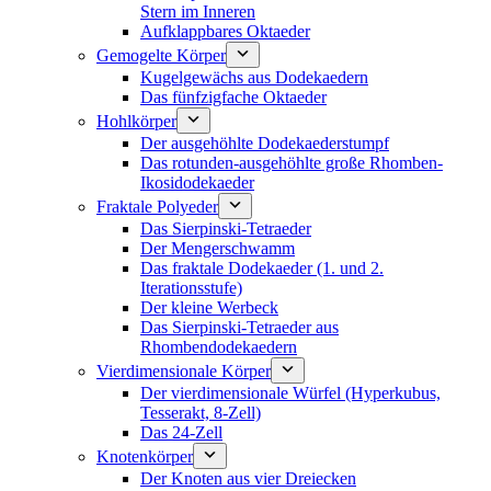
Stern im Inneren
Aufklappbares Oktaeder
Gemogelte Körper
Kugelgewächs aus Dodekaedern
Das fünfzigfache Oktaeder
Hohlkörper
Der ausgehöhlte Dodekaederstumpf
Das rotunden-ausgehöhlte große Rhomben-
Ikosidodekaeder
Fraktale Polyeder
Das Sierpinski-Tetraeder
Der Mengerschwamm
Das fraktale Dodekaeder (1. und 2.
Iterationsstufe)
Der kleine Werbeck
Das Sierpinski-Tetraeder aus
Rhombendodekaedern
Vierdimensionale Körper
Der vierdimensionale Würfel (Hyperkubus,
Tesserakt, 8-Zell)
Das 24-Zell
Knotenkörper
Der Knoten aus vier Dreiecken