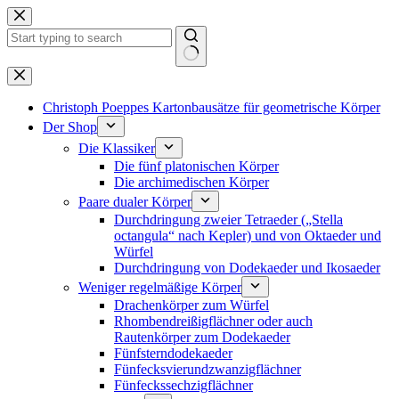
Zum
Inhalt
springen
Keine
Ergebnisse
Christoph Poeppes Kartonbausätze für geometrische Körper
Der Shop
Die Klassiker
Die fünf platonischen Körper
Die archimedischen Körper
Paare dualer Körper
Durchdringung zweier Tetraeder („Stella
octangula“ nach Kepler) und von Oktaeder und
Würfel
Durchdringung von Dodekaeder und Ikosaeder
Weniger regelmäßige Körper
Drachenkörper zum Würfel
Rhombendreißigflächner oder auch
Rautenkörper zum Dodekaeder
Fünfsterndodekaeder
Fünfecksvierundzwanzigflächner
Fünfeckssechzigflächner