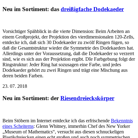
Neu im Sortiment: das
dreißigfache Dodekaeder
Vorsichtiger Spähblick in die vierte Dimension: Beim Arbeiten an
einem Großprojekt, der Projektion des vierdimensionalen 120-Zells,
entdecke ich, daß sich 30 Dodekaeder zu zwölf Ringen fügen, so
daß die Gesamtstruktur wieder die Symmetrie des Dodekaeders hat.
Allerdings unter der Voraussetzung, daß die Dodekaeder so verzerrt
sind, wie es sich aus der Projektion ergibt. DIe Farbgebung folgt der
Ringstruktur: Jeder Ring hat sozusagen eine Farbe, und jedes
Dodekaeder gehört zu zwei Ringen und trägt eine Mischung aus
deren beiden Farben.
23. 07. 2018
Neu im Sortiment: der
Riesendreieckskörper
Beim Stöbern im Internet entdecke ich das erfrischende
Bekenntnis
eines Scheiterns
: Glenn Whitney, immerhin Chef des New Yorker
„Museum of Mathematics“, versucht aus diesen schnuckeligen
Plastikdreiecken einen echt großen und auch noch symmetrischen